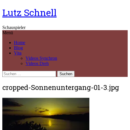
Springe
Lutz Schnell
zum
Inhalt
Schauspieler
Menü
Home
Blog
Vita
Videos Synchron
Videos Dreh
Suchen
nach:
cropped-Sonnenuntergang-01-3.jpg