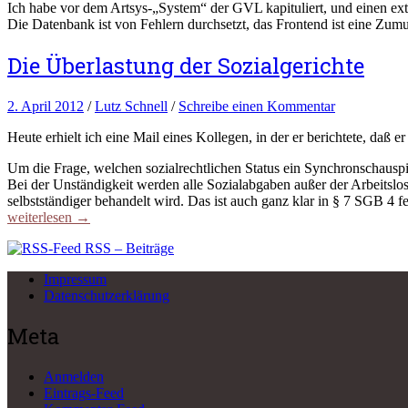
Ich habe vor dem Artsys-„System“ der GVL kapituliert, und einen exte
Die Datenbank ist von Fehlern durchsetzt, das Frontend ist eine Z
Die Überlastung der Sozialgerichte
2. April 2012
/
Lutz Schnell
/
Schreibe einen Kommentar
Heute erhielt ich eine Mail eines Kollegen, in der er berichtete, daß
Um die Frage, welchen sozialrechtlichen Status ein Synchronschauspie
Bei der Unständigkeit werden alle Sozialabgaben außer der Arbeitslo
selbstständiger behandelt wird. Das ist auch ganz klar in § 7 SGB 4 fe
weiterlesen →
RSS – Beiträge
Impressum
Datenschutzerklärung
Meta
Anmelden
Eintrags-Feed